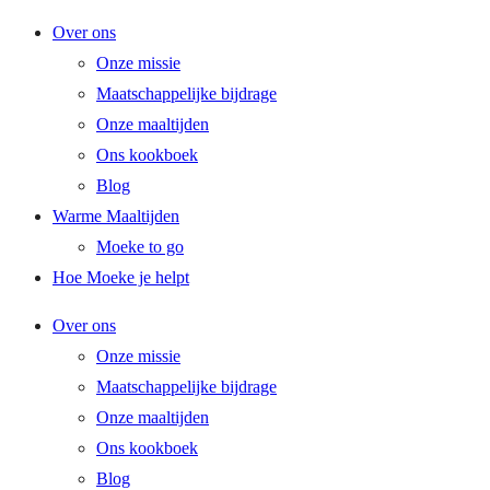
Ga
Over ons
naar
Onze missie
de
Maatschappelijke bijdrage
inhoud
Onze maaltijden
Ons kookboek
Blog
Warme Maaltijden
Moeke to go
Hoe Moeke je helpt
Over ons
Onze missie
Maatschappelijke bijdrage
Onze maaltijden
Ons kookboek
Blog