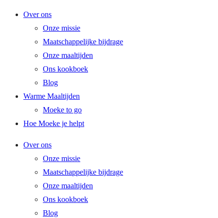
Ga
Over ons
naar
Onze missie
de
Maatschappelijke bijdrage
inhoud
Onze maaltijden
Ons kookboek
Blog
Warme Maaltijden
Moeke to go
Hoe Moeke je helpt
Over ons
Onze missie
Maatschappelijke bijdrage
Onze maaltijden
Ons kookboek
Blog