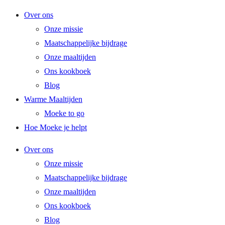
Ga
Over ons
naar
Onze missie
de
Maatschappelijke bijdrage
inhoud
Onze maaltijden
Ons kookboek
Blog
Warme Maaltijden
Moeke to go
Hoe Moeke je helpt
Over ons
Onze missie
Maatschappelijke bijdrage
Onze maaltijden
Ons kookboek
Blog