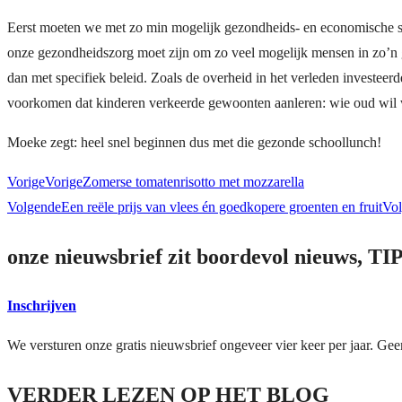
Eerst moeten we met zo min mogelijk gezondheids- en economische s
onze gezondheidszorg moet zijn om zo veel mogelijk mensen in zo’n g
dan met specifiek beleid. Zoals de overheid in het verleden investee
voorkomen dat kinderen verkeerde gewoonten aanleren: wie oud wil
Moeke zegt: heel snel beginnen dus met die gezonde schoollunch!
Vorige
Vorige
Zomerse tomatenrisotto met mozzarella
Volgende
Een reële prijs van vlees én goedkopere groenten en fruit
Vo
onze nieuwsbrief zit boordevol nieuws, TI
Inschrijven
We versturen onze gratis nieuwsbrief ongeveer vier keer per jaar. Gee
VERDER LEZEN OP HET BLOG