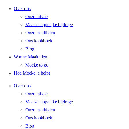
Ga
Over ons
naar
Onze missie
de
Maatschappelijke bijdrage
inhoud
Onze maaltijden
Ons kookboek
Blog
Warme Maaltijden
Moeke to go
Hoe Moeke je helpt
Over ons
Onze missie
Maatschappelijke bijdrage
Onze maaltijden
Ons kookboek
Blog