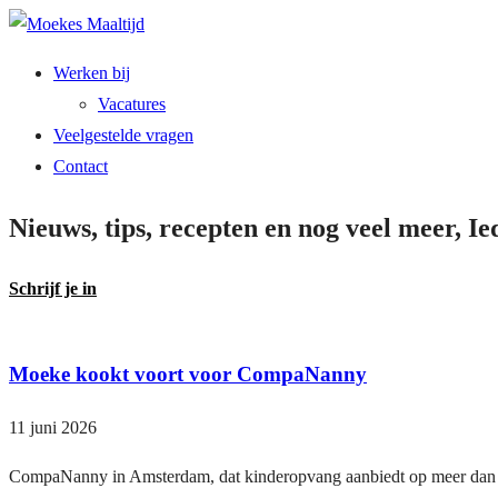
Ga
naar
Werken bij
de
Vacatures
inhoud
Veelgestelde vragen
Contact
Nieuws, tips, recepten en nog veel meer, I
Schrijf je in
Moeke kookt voort voor CompaNanny
11 juni 2026
CompaNanny in Amsterdam, dat kinderopvang aanbiedt op meer dan 55